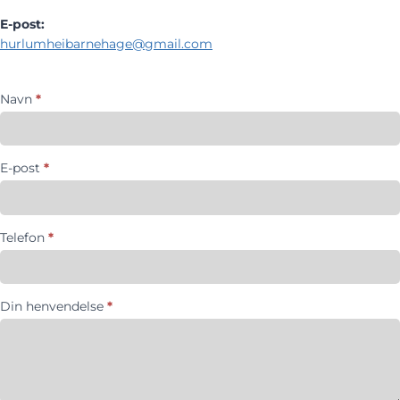
E-post:
hurlumheibarnehage@gmail.com
K
Navn
*
o
n
t
E-post
*
a
k
t
s
Telefon
*
k
j
e
Din henvendelse
*
m
a