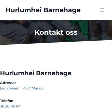
Skip
to
Hurlumhei Barnehage
content
Kontakt oss
Hurlumhei Barnehage
Adresse:
Legatveien 1, ​4517 Mandal
Telefon:
38 26 06 84