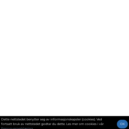
Dette nettstedet benytter seg av informasjonskapsler (cookies). Ved
fortsatt bruk av nettstedet godtar du dette. Les mer om cookies i vår
OK
Personvernerklæring
.