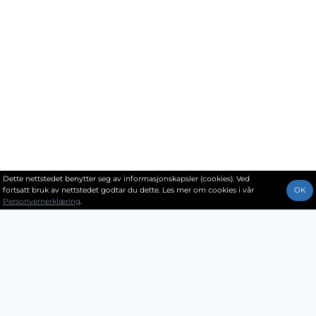
Dette nettstedet benytter seg av informasjonskapsler (cookies). Ved
fortsatt bruk av nettstedet godtar du dette. Les mer om cookies i vår
OK
Personvernerklæring
.