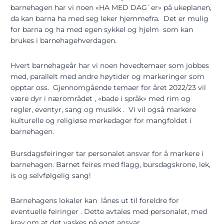
barnehagen har vi noen «HA MED DAG`er» på ukeplanen,
da kan barna ha med seg leker hjemmefra. Det er mulig
for barna og ha med egen sykkel og hjelm som kan
brukes i barnehagehverdagen.
Hvert barnehageår har vi noen hovedtemaer som jobbes
med, parallelt med andre høytider og markeringer som
opptar oss. Gjennomgående temaer for året 2022/23 vil
være dyr i nærområdet , «bade i språk» med rim og
regler, eventyr, sang og musikk . Vi vil også markere
kulturelle og religiøse merkedager for mangfoldet i
barnehagen.
Bursdagsfeiringer tar personalet ansvar for å markere i
barnehagen. Barnet feires med flagg, bursdagskrone, lek,
is og selvfølgelig sang!
Barnehagens lokaler kan lånes ut til foreldre for
eventuelle feiringer . Dette avtales med personalet, med
krav om at det vaskes på eget ansvar.